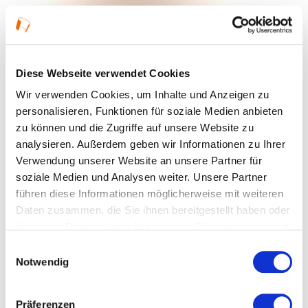
Pubquiz: 75 Jahre Grundgesetz
08.05.2024, 19 Uhr in Aschaffenburg
Diese Webseite verwendet Cookies
Wir verwenden Cookies, um Inhalte und Anzeigen zu
personalisieren, Funktionen für soziale Medien anbieten
zu können und die Zugriffe auf unsere Website zu
analysieren. Außerdem geben wir Informationen zu Ihrer
Verwendung unserer Website an unsere Partner für
soziale Medien und Analysen weiter. Unsere Partner
führen diese Informationen möglicherweise mit weiteren
Daten zusammen, die Sie ihnen bereitgestellt haben oder
© GEDG
die sie im Rahmen Ihrer Nutzung der Dienste gesammelt
haben.
Einwilligungsauswahl
Vision Demokratie – Aktionstag
Notwendig
mit Vorträgen und Musik
Präferenzen