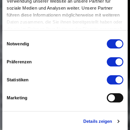
Verwendung unserer Website an unsere Partner für
soziale Medien und Analysen weiter. Unsere Partner
führen diese Informationen möglicherweise mit weiteren
Daten zusammen, die Sie ihnen bereitgestellt haben oder
die sie im Rahmen Ihrer Nutzung der Dienste gesammelt
haben.
Einwilligungsauswahl
Notwendig
Industriekultur
Präferenzen
RheinMain
Statistiken
Marketing
Details zeigen