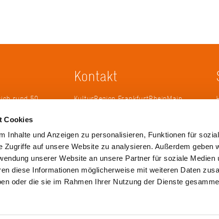
Kontakt
sich rund 50
KulturRegion FrankfurtRheinMain
erband zur
gGmbH Poststraße 16 60329
t Cookies
ändergrenzen
Frankfurt am Main
it 2005 die
 Inhalte und Anzeigen zu personalisieren, Funktionen für sozia
 die
Tel.: +49 69 2577-1700
e Zugriffe auf unsere Website zu analysieren. Außerdem geben w
 ihren
Fax: +49 69 2577-1750
rwendung unserer Website an unsere Partner für soziale Medien
ulse zu
E-Mail:
info@krfrm.de
hren diese Informationen möglicherweise mit weiteren Daten zu
haben oder die sie im Rahmen Ihrer Nutzung der Dienste gesamme