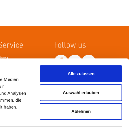
Service
Follow us
Home
Merkliste
Wissenskarte
Netiquette
Alle zulassen
le Medien
ir
Auswahl erlauben
 und Analysen
sammen, die
lt haben.
Ablehnen