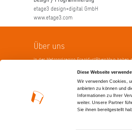
etage3 design+digital GmbH
www.etage3.com
Über uns
In der Metropolregion FrankfurtRheinMain haben 
Landkreise, Städte, Gemeinden und der Regionalv
Diese Webseite verwende
KulturRegion zusammen-geschlossen. Über die L
hinweg vernetzt die gemeinnützige Gesellschaft se
Wir verwenden Cookies, um
vielfältige lokale und regionale Kultur und fördert
anbieten zu können und di
interkommunale Zusammenarbeit. Gemeinsam mit
Informationen zu Ihrer Ve
Mitgliedern präsentiert sie Projekte und setzt Imp
weiter. Unsere Partner fü
wechselnden Themen.
Sie ihnen bereitgestellt 