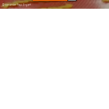
© Alexander Paul Englert
MATERIALIEN ZUM
DOWNLOAD
Kultur erleben
Kneipenquiz zum
Orte entdecken
Grundgesetz
Wir vernetzen
Download (ZIP | 3,07 MB)
Media
JETZT HERUNTERLADEN