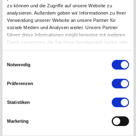
VERANSTALTUNGEN IN
zu können und die Zugriffe auf unsere Website zu
analysieren. Außerdem geben wir Informationen zu Ihrer
DEUTSCHES ROMANTIK-
Verwendung unserer Website an unsere Partner für
MUSEUM & FRANKFURTER
soziale Medien und Analysen weiter. Unsere Partner
führen diese Informationen möglicherweise mit weiteren
GOETHE-HAUS
Daten zusammen, die Sie ihnen bereitgestellt haben oder
die sie im Rahmen Ihrer Nutzung der Dienste gesammelt
haben.
Einwilligungsauswahl
Notwendig
Präferenzen
Statistiken
Marketing