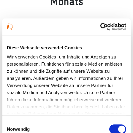
Monats
Diese Webseite verwendet Cookies
Wir verwenden Cookies, um Inhalte und Anzeigen zu
personalisieren, Funktionen für soziale Medien anbieten
zu können und die Zugriffe auf unsere Website zu
analysieren. Außerdem geben wir Informationen zu Ihrer
Verwendung unserer Website an unsere Partner für
soziale Medien und Analysen weiter. Unsere Partner
führen diese Informationen möglicherweise mit weiteren
Arbeiterwaschhaus der Firma Buderus in Hirzenhain, © Michael Ferger
Daten zusammen, die Sie ihnen bereitgestellt haben oder
die sie im Rahmen Ihrer Nutzung der Dienste gesammelt
haben.
Einwilligungsauswahl
Inmitten von Hirzenhain im Wetteraukreis steht dieses
Notwendig