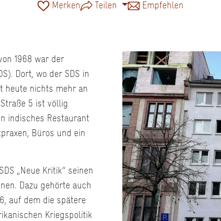
Merken
Teilen
Empfehlen
 von 1968 war der
S). Dort, wo der SDS in
rt heute nichts mehr an
traße 5 ist völlig
in indisches Restaurant
praxen, Büros und ein
SDS „Neue Kritik“ seinen
ionen. Dazu gehörte auch
6, auf dem die spätere
kanischen Kriegspolitik