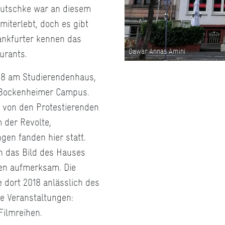
 Dutschke war an diesem
miterlebt, doch es gibt
rankfurter kennen das
Dawar Annas Amini
urants.
968 am Studierendenhaus,
 Bockenheimer Campus.
 von den Protestierenden
 der Revolte,
en fanden hier statt.
n das Bild des Hauses
ten aufmerksam. Die
e dort 2018 anlässlich des
e Veranstaltungen:
Filmreihen.