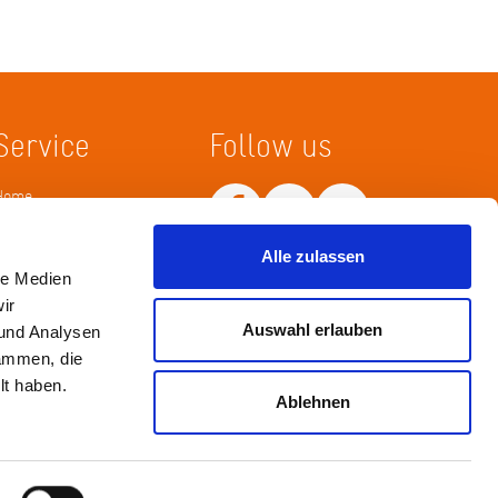
Service
Follow us
Home
Merkliste
Wissenskarte
Netiquette
Alle zulassen
le Medien
ir
Auswahl erlauben
 und Analysen
sammen, die
lt haben.
Ablehnen