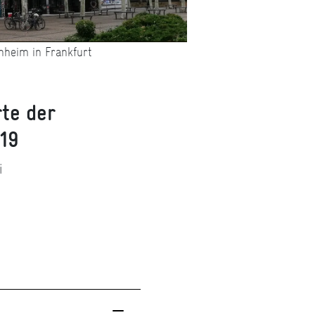
heim in Frankfurt
te der
019
i