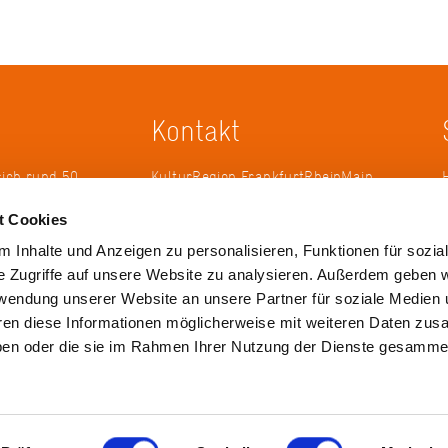
Kontakt
sich rund 50
KulturRegion FrankfurtRheinMain
erband zur
gGmbH Poststraße 16 60329
t Cookies
ändergrenzen
Frankfurt am Main
it 2005 die
 Inhalte und Anzeigen zu personalisieren, Funktionen für sozia
 die
Tel.: +49 69 2577-1700
e Zugriffe auf unsere Website zu analysieren. Außerdem geben w
 ihren
Fax: +49 69 2577-1750
rwendung unserer Website an unsere Partner für soziale Medien
ulse zu
E-Mail:
info@krfrm.de
hren diese Informationen möglicherweise mit weiteren Daten zu
haben oder die sie im Rahmen Ihrer Nutzung der Dienste gesamme