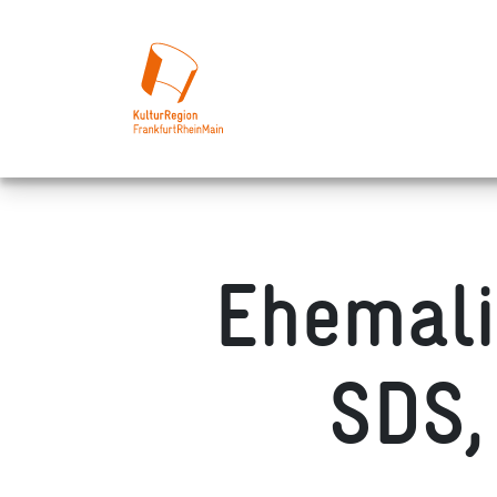
Ehemali
SDS,