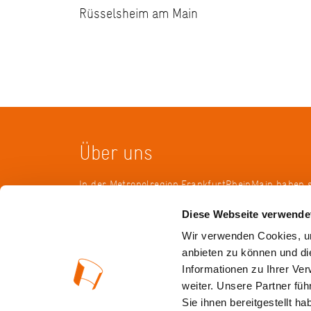
Rüsselsheim am Main
Über uns
In der Metropolregion FrankfurtRheinMain haben 
Landkreise, Städte, Gemeinden und der Regionalv
Diese Webseite verwende
KulturRegion zusammen-geschlossen. Über die L
hinweg vernetzt die gemeinnützige Gesellschaft se
Wir verwenden Cookies, um
vielfältige lokale und regionale Kultur und fördert
anbieten zu können und di
interkommunale Zusammenarbeit. Gemeinsam mit
Informationen zu Ihrer Ve
Mitgliedern präsentiert sie Projekte und setzt Imp
weiter. Unsere Partner fü
wechselnden Themen.
Sie ihnen bereitgestellt 