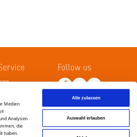
Service
Follow us
Home
Merkliste
Wissenskarte
Alle zulassen
Netiquette
le Medien
ir
Auswahl erlauben
 und Analysen
sammen, die
lt haben.