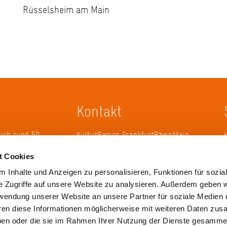
Rüsselsheim am Main
Kontakt
sich rund 50
KulturRegion FrankfurtRheinMain
erband zur
gGmbH Poststraße 16 60329
t Cookies
ändergrenzen
Frankfurt am Main
it 2005 die
 Inhalte und Anzeigen zu personalisieren, Funktionen für sozia
 die
Tel.: +49 69 2577-1700
e Zugriffe auf unsere Website zu analysieren. Außerdem geben w
 ihren
Fax: +49 69 2577-1750
rwendung unserer Website an unsere Partner für soziale Medien
ulse zu
E-Mail:
info@krfrm.de
hren diese Informationen möglicherweise mit weiteren Daten zu
haben oder die sie im Rahmen Ihrer Nutzung der Dienste gesamme