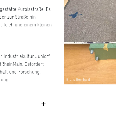
ngsstätte Kürbisstraße. Es
der zur Straße hin
it Teich und einem kleinen
r Industriekultur Junior“
tRheinMain. Gefördert
haft und Forschung,
dung.
Bruno Bernhard