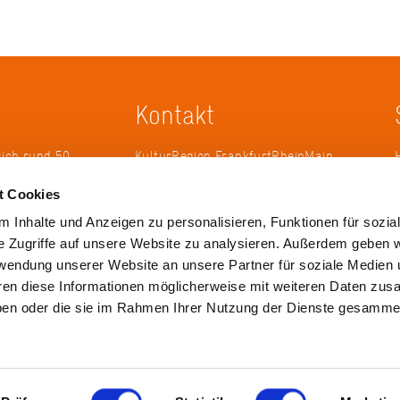
Kontakt
sich rund 50
KulturRegion FrankfurtRheinMain
erband zur
gGmbH Poststraße 16 60329
t Cookies
ändergrenzen
Frankfurt am Main
it 2005 die
 Inhalte und Anzeigen zu personalisieren, Funktionen für sozia
 die
Tel.: +49 69 2577-1700
e Zugriffe auf unsere Website zu analysieren. Außerdem geben w
 ihren
Fax: +49 69 2577-1750
rwendung unserer Website an unsere Partner für soziale Medien
ulse zu
E-Mail:
info@krfrm.de
hren diese Informationen möglicherweise mit weiteren Daten zu
haben oder die sie im Rahmen Ihrer Nutzung der Dienste gesamme