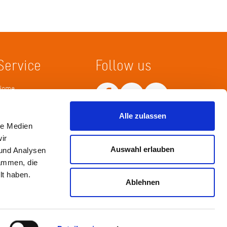
Service
Follow us
Home
Merkliste
Wissenskarte
Alle zulassen
Netiquette
le Medien
ir
Auswahl erlauben
 und Analysen
sammen, die
lt haben.
Ablehnen
Impressum
Datenschutz / Haftungsausschluß