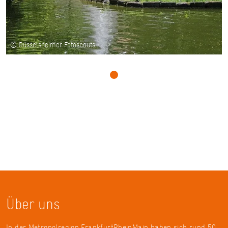
© Rüsselsheimer Fotoscouts
Über uns
In der Metropolregion FrankfurtRheinMain haben sich rund 50