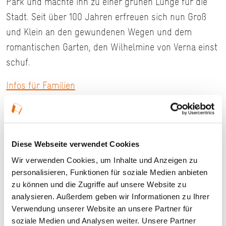
Park und machte ihn zu einer grünen Lunge für die
Stadt. Seit über 100 Jahren erfreuen sich nun Groß
und Klein an den gewundenen Wegen und dem
romantischen Garten, den Wilhelmine von Verna einst
schuf.
Infos für Familien
Täglich geöffnet
Eintritt frei
Barrierefreier Zugang für Menschen mit Rollstuhl
Diese Webseite verwendet Cookies
Rollstuhlgerechtes WC
Wir verwenden Cookies, um Inhalte und Anzeigen zu
Spielplatz
personalisieren, Funktionen für soziale Medien anbieten
Größe: 4,62 ha
zu können und die Zugriffe auf unsere Website zu
analysieren. Außerdem geben wir Informationen zu Ihrer
PARKPORTRÄTS - 3. AUFLAGE
Verwendung unserer Website an unsere Partner für
soziale Medien und Analysen weiter. Unsere Partner