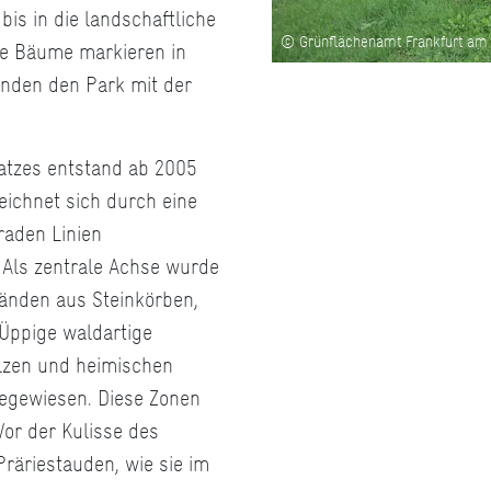
is in die landschaftliche
© Grünflächenamt Frankfurt am
ge Bäume markieren in
inden den Park mit der
atzes entstand ab 2005
eichnet sich durch eine
raden Linien
 Als zentrale Achse wurde
änden aus Steinkörben,
Üppige waldartige
lzen und heimischen
iegewiesen. Diese Zonen
Vor der Kulisse des
räriestauden, wie sie im