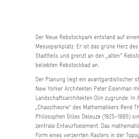
Der Neue Rebstockpark entstand auf eine
Messeparkplatz. Er ist das grüne Herz de
Stadtteils und grenzt an den „alten“ Rebs
beliebten Rebstockbad an.
Der Planung liegt ein avantgardistischer s
New Yorker Architekten Peter Eisenman mi
Landschaftsarchitekten Olin zugrunde. In 
„Chaostheorie“ des Mathematikers René T
Philosophen Gilles Deleuze (1925−1995) si
zentrale Entwurfselement. Das mathematisc
Form eines verzerrten Rasters in der Topog