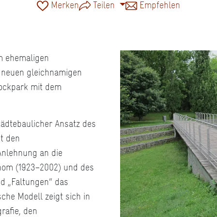
Merken
Teilen
Empfehlen
m ehemaligen
s neuen gleichnamigen
tockpark mit dem
tädtebaulicher Ansatz des
t den
Anlehnung an die
hom (1923−2002) und des
nd „Faltungen“ das
he Modell zeigt sich in
rafie, den