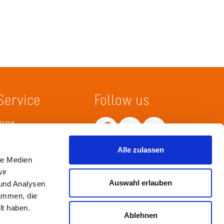
Service
Follow us
Home
Merkliste
Wissenskarte
Alle zulassen
Netiquette
le Medien
ir
Auswahl erlauben
 und Analysen
sammen, die
lt haben.
Ablehnen