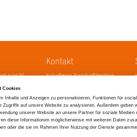
Kontakt
sich rund 50
KulturRegion FrankfurtRheinMain
erband zur
gGmbH Poststraße 16 60329
t Cookies
ändergrenzen
Frankfurt am Main
it 2005 die
 Inhalte und Anzeigen zu personalisieren, Funktionen für sozia
 die
Tel.: +49 69 2577-1700
e Zugriffe auf unsere Website zu analysieren. Außerdem geben w
 ihren
Fax: +49 69 2577-1750
rwendung unserer Website an unsere Partner für soziale Medien
ulse zu
E-Mail:
info@krfrm.de
hren diese Informationen möglicherweise mit weiteren Daten zu
haben oder die sie im Rahmen Ihrer Nutzung der Dienste gesamme