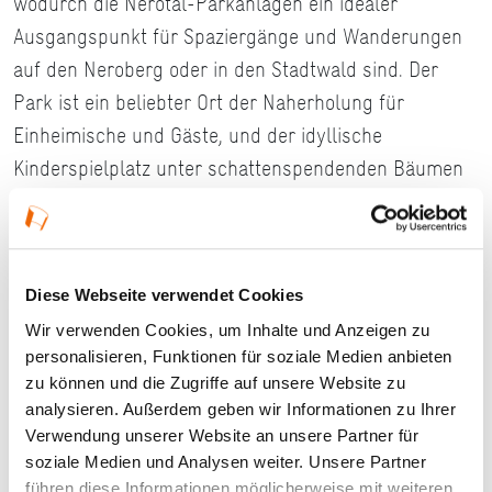
wodurch die Nerotal-Parkanlagen ein idealer
Ausgangspunkt für Spaziergänge und Wanderungen
auf den Neroberg oder in den Stadtwald sind. Der
Park ist ein beliebter Ort der Naherholung für
Einheimische und Gäste, und der idyllische
Kinderspielplatz unter schattenspendenden Bäumen
bietet Kindern viel Platz zum Spielen.
Infos für Familien
Diese Webseite verwendet Cookies
Täglich geöffnet
Eintritt frei
Wir verwenden Cookies, um Inhalte und Anzeigen zu
personalisieren, Funktionen für soziale Medien anbieten
Barrierefreier Zugang für Menschen mit Rollstuhl
zu können und die Zugriffe auf unsere Website zu
Rollstuhlgerechtes WC
analysieren. Außerdem geben wir Informationen zu Ihrer
Spielplatz
Verwendung unserer Website an unsere Partner für
Gastronomisches Angebot
soziale Medien und Analysen weiter. Unsere Partner
führen diese Informationen möglicherweise mit weiteren