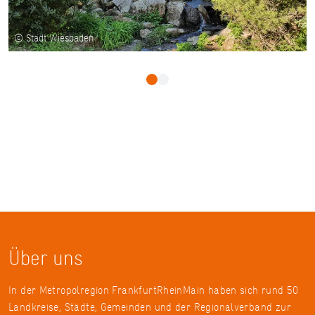
© Stadt Wiesbaden
Über uns
In der Metropolregion FrankfurtRheinMain haben sich rund 50
Landkreise, Städte, Gemeinden und der Regionalverband zur