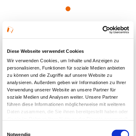
VERANSTALTUNGEN IN
Diese Webseite verwendet Cookies
HISTORISCHES MUSEUM AM
Wir verwenden Cookies, um Inhalte und Anzeigen zu
STROM – EHEMALIGES
personalisieren, Funktionen für soziale Medien anbieten
zu können und die Zugriffe auf unsere Website zu
ELEKTRIZITÄTSWERK,
analysieren. Außerdem geben wir Informationen zu Ihrer
BINGEN AM RHEIN
Verwendung unserer Website an unsere Partner für
soziale Medien und Analysen weiter. Unsere Partner
führen diese Informationen möglicherweise mit weiteren
Daten zusammen, die Sie ihnen bereitgestellt haben oder
die sie im Rahmen Ihrer Nutzung der Dienste gesammelt
haben.
Einwilligungsauswahl
Notwendig