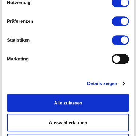
Notwendig
Präferenzen
Ort und Anfahrt
Statistiken
Friedberger Landstraße 8
60316 Frankfurt am Main
Marketing
Haltestelle:
Frankfurt Hessendenkmal
Details zeigen
Alle zulassen
Auf Google Maps ansehen
Auf OpenStreetMap ansehen
Auswahl erlauben