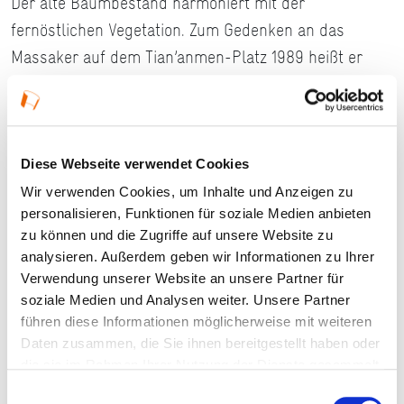
Der alte Baumbestand harmoniert mit der
fernöstlichen Vegetation. Zum Gedenken an das
Massaker auf dem Tian’anmen-Platz 1989 heißt er
„Garten des Himmlischen Friedens“.
Öffnungszeiten
Mo−Fr
7 Uhr bis Einbruch der Dunkelheit
Diese Webseite verwendet Cookies
Sa−So
10 Uhr bis Einbruch der Dunkelheit
Wir verwenden Cookies, um Inhalte und Anzeigen zu
personalisieren, Funktionen für soziale Medien anbieten
Täglich geöffnet
zu können und die Zugriffe auf unsere Website zu
analysieren. Außerdem geben wir Informationen zu Ihrer
Eintritt frei
Verwendung unserer Website an unsere Partner für
Größe: 3,1 ha
soziale Medien und Analysen weiter. Unsere Partner
führen diese Informationen möglicherweise mit weiteren
PARKPORTRÄTS - 3. AUFLAGE
Daten zusammen, die Sie ihnen bereitgestellt haben oder
die sie im Rahmen Ihrer Nutzung der Dienste gesammelt
haben.
Einwilligungsauswahl
#Parkporträts