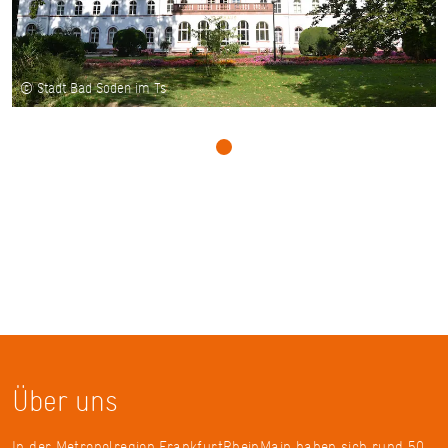
© Stadt Bad Soden im Ts
Über uns
In der Metropolregion FrankfurtRheinMain haben sich rund 50