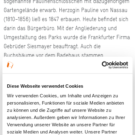
sogenannte Paulinenschlösschen mit dazugehörigem
Gartengelände erwarb. Herzogin Pauline von Nassau
(1810–1856) ließ es 1847 erbauen. Heute befindet sich
darin das Bürgerbüro. Mit der Angliederung und
Umgestaltung des Parks wurde die Frankfurter Firma
Gebrüder Siesmayer beauftragt. Auch die
Buchsbäume vor dem Badehaus stammen
größtenteils noch aus dieser Zeit und zählen zur
Gestaltung des Parks durch die Firma Siesmayer. Der
Alte Kurpark steht mittlerweile unter Denkmalschutz.
Diese Webseite verwendet Cookies
Seinen heutigen Namen erhielt er, nachdem in den
Wir verwenden Cookies, um Inhalte und Anzeigen zu
1960er-Jahren der Neue Kurpark zwischen Eichwald
personalisieren, Funktionen für soziale Medien anbieten
und Salinenstraße angelegt wurde.
zu können und die Zugriffe auf unsere Website zu
analysieren. Außerdem geben wir Informationen zu Ihrer
Täglich geöffnet
Verwendung unserer Website an unsere Partner für
Eintritt frei
soziale Medien und Analysen weiter. Unsere Partner