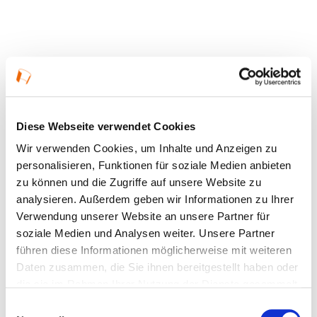
© KulturRegion, Stefanie Kösling
Diese Webseite verwendet Cookies
Wir verwenden Cookies, um Inhalte und Anzeigen zu
personalisieren, Funktionen für soziale Medien anbieten
zu können und die Zugriffe auf unsere Website zu
analysieren. Außerdem geben wir Informationen zu Ihrer
Verwendung unserer Website an unsere Partner für
soziale Medien und Analysen weiter. Unsere Partner
führen diese Informationen möglicherweise mit weiteren
Daten zusammen, die Sie ihnen bereitgestellt haben oder
die sie im Rahmen Ihrer Nutzung der Dienste gesammelt
haben.
Einwilligungsauswahl
© KulturRegion, Stefanie Kösling