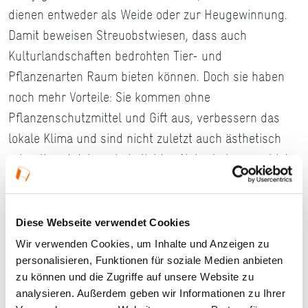
dienen entweder als Weide oder zur Heugewinnung.
Damit beweisen Streuobstwiesen, dass auch
Kulturlandschaften bedrohten Tier- und
Pflanzenarten Raum bieten können. Doch sie haben
noch mehr Vorteile: Sie kommen ohne
Pflanzenschutzmittel und Gift aus, verbessern das
lokale Klima und sind nicht zuletzt auch ästhetisch
reizvoll und daher ein beliebtes Naherholungsgebiet.
Dennoch sind viele Streuobstwiesen bedroht, weil es
ihnen an Pflege fehlt.
Diese Webseite verwendet Cookies
Der Regionalverband FrankfurtRheinMain setzt sich
Wir verwenden Cookies, um Inhalte und Anzeigen zu
für Schutz und Erhaltung der Streuobstwiesen ein
personalisieren, Funktionen für soziale Medien anbieten
und hat daher 2018 mit 90 Vertreterinnen und
zu können und die Zugriffe auf unsere Website zu
Vertretern von Städten, Gemeinden, Landkreisen,
analysieren. Außerdem geben wir Informationen zu Ihrer