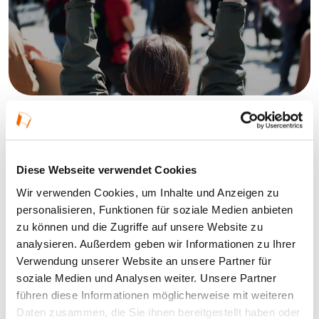
Diese Webseite verwendet Cookies
Die Grundlage unseres gesellschaftlichen
Wir verwenden Cookies, um Inhalte und Anzeigen zu
Zusammenlebens, das Grundgesetz, wird 75!
personalisieren, Funktionen für soziale Medien anbieten
Das Projekt
„Geist der Freiheit“
ruft dazu auf, das
zu können und die Zugriffe auf unsere Website zu
Jubiläum in der ganzen Rhein-Main-Region zu feiern.
analysieren. Außerdem geben wir Informationen zu Ihrer
Zahlreiche Veranstalter haben dafür die
Verwendung unserer Website an unsere Partner für
soziale Medien und Analysen weiter. Unsere Partner
unterschiedlichsten Orte und Anlässe gefunden. Der
führen diese Informationen möglicherweise mit weiteren
Veranstaltungskalender
„75 Jahre Grundgesetz“
Daten zusammen, die Sie ihnen bereitgestellt haben oder