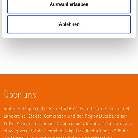
PROGRAMM „75 JAHRE GRUNDGESETZ“
Auswahl erlauben
KNEIPENQUIZ „75 JAHRE GRUNDGESETZ“
Ablehnen
VIDEOREIHE „GESCHICHTEN ZUM GRUNDGESETZ“
Über uns
In der Metropolregion FrankfurtRheinMain haben sich rund 50
Landkreise, Städte, Gemeinden und der Regionalverband zur
KulturRegion zusammen-geschlossen. Über die Ländergrenzen
hinweg vernetzt die gemeinnützige Gesellschaft seit 2005 die