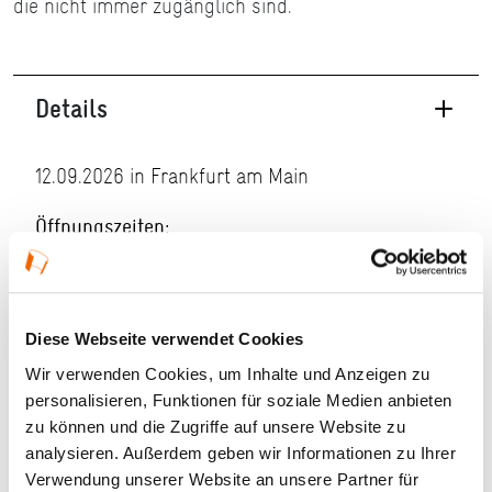
die nicht immer zugänglich sind.
Details
12.09.2026 in Frankfurt am Main
Öffnungszeiten:
Führungen um 11:00 und 14:00 Uhr (Architekt
Diwi Dreysse und Theatermacher Willy Praml)
Veranstaltungstyp:
Führung
Diese Webseite verwendet Cookies
Wir verwenden Cookies, um Inhalte und Anzeigen zu
personalisieren, Funktionen für soziale Medien anbieten
Kosten und Anmeldung
zu können und die Zugriffe auf unsere Website zu
analysieren. Außerdem geben wir Informationen zu Ihrer
Verwendung unserer Website an unsere Partner für