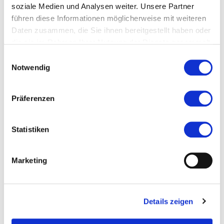
Ort und Anfahrt
soziale Medien und Analysen weiter. Unsere Partner
führen diese Informationen möglicherweise mit weiteren
Veranstaltet von
Daten zusammen, die Sie ihnen bereitgestellt haben oder
die sie im Rahmen Ihrer Nutzung der Dienste gesammelt
haben.
Einwilligungsauswahl
Notwendig
Präferenzen
Statistiken
Marketing
Details zeigen