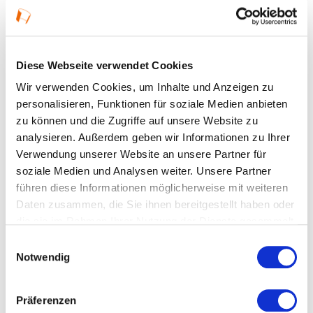
Details
26.07.2025, 15:30 Uhr in Hanau
Diese Webseite verwendet Cookies
Öffnungszeiten:
Wir verwenden Cookies, um Inhalte und Anzeigen zu
Dauer: 15.30-18.30 Uhr
personalisieren, Funktionen für soziale Medien anbieten
zu können und die Zugriffe auf unsere Website zu
Veranstaltungstyp:
Führung
analysieren. Außerdem geben wir Informationen zu Ihrer
Verwendung unserer Website an unsere Partner für
soziale Medien und Analysen weiter. Unsere Partner
führen diese Informationen möglicherweise mit weiteren
Kosten und Anmeldung
Daten zusammen, die Sie ihnen bereitgestellt haben oder
die sie im Rahmen Ihrer Nutzung der Dienste gesammelt
Ort und Anfahrt
haben.
Einwilligungsauswahl
Notwendig
Veranstaltet von
Präferenzen