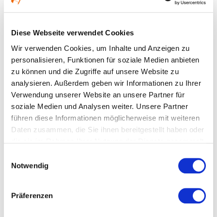
Main
Veranstaltungstyp:
Führung
Diese Webseite verwendet Cookies
Wir verwenden Cookies, um Inhalte und Anzeigen zu
Kosten und Anmeldung
personalisieren, Funktionen für soziale Medien anbieten
zu können und die Zugriffe auf unsere Website zu
analysieren. Außerdem geben wir Informationen zu Ihrer
Ort und Anfahrt
Verwendung unserer Website an unsere Partner für
soziale Medien und Analysen weiter. Unsere Partner
Veranstaltet von
führen diese Informationen möglicherweise mit weiteren
Daten zusammen, die Sie ihnen bereitgestellt haben oder
die sie im Rahmen Ihrer Nutzung der Dienste gesammelt
haben.
Einwilligungsauswahl
Notwendig
Präferenzen