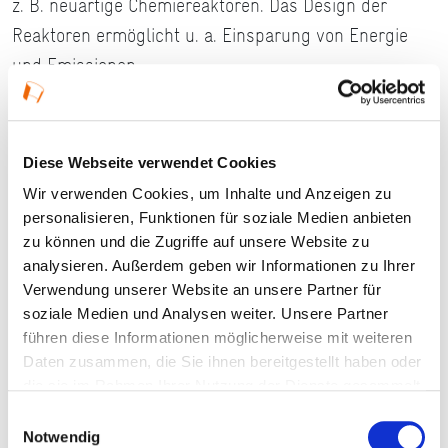
z. B. neuartige Chemiereaktoren. Das Design der
Reaktoren ermöglicht u. a. Einsparung von Energie
und Emissionen.
Details
Diese Webseite verwendet Cookies
Wir verwenden Cookies, um Inhalte und Anzeigen zu
14.09.2024, 09:45 Uhr — 12:00 Uhr in Hanau
personalisieren, Funktionen für soziale Medien anbieten
zu können und die Zugriffe auf unsere Website zu
Veranstaltungstyp:
Betriebsbesichtigung
analysieren. Außerdem geben wir Informationen zu Ihrer
Verwendung unserer Website an unsere Partner für
soziale Medien und Analysen weiter. Unsere Partner
Kosten und Anmeldung
führen diese Informationen möglicherweise mit weiteren
Daten zusammen, die Sie ihnen bereitgestellt haben oder
die sie im Rahmen Ihrer Nutzung der Dienste gesammelt
Ort und Anfahrt
haben.
Einwilligungsauswahl
Notwendig