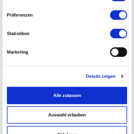
Veranstaltet von
Präferenzen
Statistiken
Marketing
Details zeigen
Alle zulassen
Auswahl erlauben
Außenansicht des Museums © Georg Wittenberger