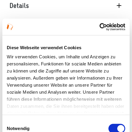
Details
01.05.2026 — 27.09.2026 in Babenhausen
Öffnungszeiten:
Do 14 – 17 Uhr, Sa 15 – 17 Uhr, So 14 – 17 Uhr
Diese Webseite verwendet Cookies
Führungen auch außerhalb dieser Zeiten für
Wir verwenden Cookies, um Inhalte und Anzeigen zu
Gruppen auf Anfrage, Spezielle Führungen für
personalisieren, Funktionen für soziale Medien anbieten
Schulklassen
zu können und die Zugriffe auf unsere Website zu
analysieren. Außerdem geben wir Informationen zu Ihrer
Veranstaltungstyp:
Ausstellung
Verwendung unserer Website an unsere Partner für
soziale Medien und Analysen weiter. Unsere Partner
führen diese Informationen möglicherweise mit weiteren
Daten zusammen, die Sie ihnen bereitgestellt haben oder
Kosten und Anmeldung
die sie im Rahmen Ihrer Nutzung der Dienste gesammelt
haben.
Einwilligungsauswahl
Ort und Anfahrt
Notwendig