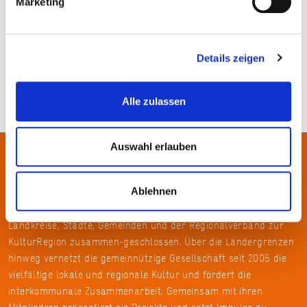
Marketing
Robert Anton
Details zeigen
Alle zulassen
Auswahl erlauben
Über uns
Ablehnen
In der Metropolregion FrankfurtRheinMain haben sich rund 50
Landkreise, Städte, Gemeinden und der Regionalverband zur
KulturRegion zusammen-geschlossen. Über die Ländergrenzen
hinweg vernetzt die gemeinnützige Gesellschaft seit 2005 die
vielfältige lokale und regionale Kultur und fördert die
interkommunale Zusammenarbeit. Gemeinsam mit ihren