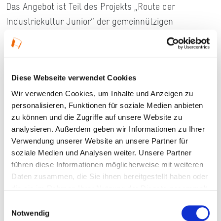
Das Angebot ist Teil des Projekts „Route der
Industriekultur Junior“ der gemeinnützigen
KulturRegion FrankfurtRheinMain. Gefördert vom
Hessischen Ministerium für Wissenschaft und
Forschung, Kunst und Kultur im Bereich Kulturelle
Bildung.
Diese Webseite verwendet Cookies
Wir verwenden Cookies, um Inhalte und Anzeigen zu
personalisieren, Funktionen für soziale Medien anbieten
zu können und die Zugriffe auf unsere Website zu
Details
analysieren. Außerdem geben wir Informationen zu Ihrer
Verwendung unserer Website an unsere Partner für
soziale Medien und Analysen weiter. Unsere Partner
06.07.2026, 11:00 Uhr — 09.07.2026, 15:00 Uhr in
führen diese Informationen möglicherweise mit weiteren
Frankfurt am Main
Daten zusammen, die Sie ihnen bereitgestellt haben oder
die sie im Rahmen Ihrer Nutzung der Dienste gesammelt
Veranstaltungstyp:
Workshop
haben.
Einwilligungsauswahl
Notwendig
Veranstaltungsformat:
Angebot nur für Kinder