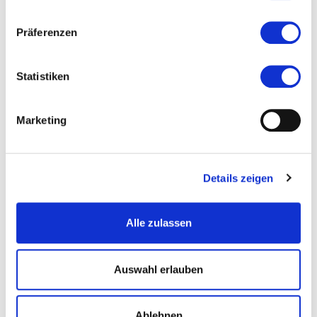
Altersgruppe:
18+
Präferenzen
Kosten und Anmeldung
Statistiken
Ort und Anfahrt
Marketing
Veranstaltet von
Details zeigen
Alle zulassen
Auswahl erlauben
Ablehnen