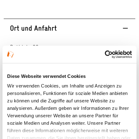
Ort und Anfahrt
Brühlstr. 32
60439 Frankfurt am Main
Haltestelle:
Frankfurt (Main) Juliusstraße
Diese Webseite verwendet Cookies
Wir verwenden Cookies, um Inhalte und Anzeigen zu
personalisieren, Funktionen für soziale Medien anbieten
zu können und die Zugriffe auf unsere Website zu
analysieren. Außerdem geben wir Informationen zu Ihrer
Auf Google Maps ansehen
Verwendung unserer Website an unsere Partner für
Auf OpenStreetMap ansehen
soziale Medien und Analysen weiter. Unsere Partner
führen diese Informationen möglicherweise mit weiteren
Daten zusammen, die Sie ihnen bereitgestellt haben oder