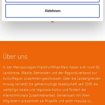
© Rosenmuseum Steinfurth
Ablehnen
Über uns
In der Metropolregion FrankfurtRheinMain haben sich rund 50
Landkreise, Städte, Gemeinden und der Regionalverband zur
KulturRegion zusammen-geschlossen. Über die Ländergrenzen
hinweg vernetzt die gemeinnützige Gesellschaft seit 2005 die
vielfältige lokale und regionale Kultur und fördert die
interkommunale Zusammenarbeit. Gemeinsam mit ihren
Mitgliedern präsentiert sie Projekte und setzt Impulse zu