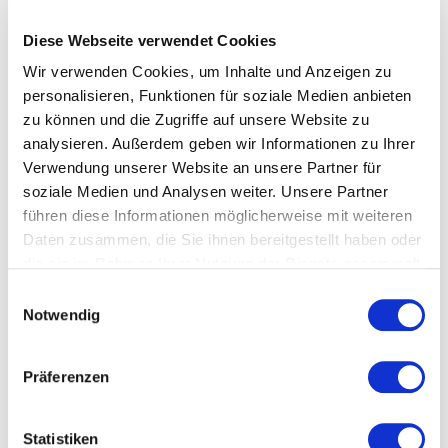
Veranstaltungstyp:
Wanderung
Diese Webseite verwendet Cookies
Wir verwenden Cookies, um Inhalte und Anzeigen zu
Kosten und Anmeldung
personalisieren, Funktionen für soziale Medien anbieten
zu können und die Zugriffe auf unsere Website zu
analysieren. Außerdem geben wir Informationen zu Ihrer
Ort und Anfahrt
Verwendung unserer Website an unsere Partner für
soziale Medien und Analysen weiter. Unsere Partner
führen diese Informationen möglicherweise mit weiteren
Veranstaltet von
Daten zusammen, die Sie ihnen bereitgestellt haben oder
die sie im Rahmen Ihrer Nutzung der Dienste gesammelt
haben.
Einwilligungsauswahl
Notwendig
Präferenzen
Statistiken