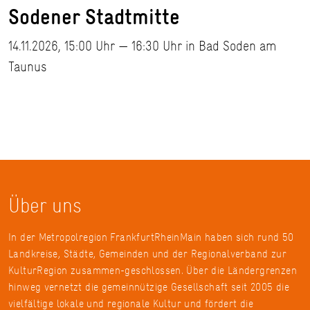
Sodener Stadtmitte
14.11.2026, 15:00 Uhr — 16:30 Uhr in Bad Soden am
Taunus
Über uns
In der Metropolregion FrankfurtRheinMain haben sich rund 50
Landkreise, Städte, Gemeinden und der Regionalverband zur
KulturRegion zusammen-geschlossen. Über die Ländergrenzen
hinweg vernetzt die gemeinnützige Gesellschaft seit 2005 die
vielfältige lokale und regionale Kultur und fördert die