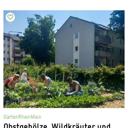
© Lea Fleur Sorgler
GartenRheinMain
Obstgehölze, Wildkräuter und