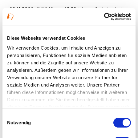
28.11.2026, 11:00 Uhr — 12:30 Uhr in Bad Nauheim
Veranstaltungstyp:
Workshop
Diese Webseite verwendet Cookies
Kosten und Anmeldung
Wir verwenden Cookies, um Inhalte und Anzeigen zu
personalisieren, Funktionen für soziale Medien anbieten
zu können und die Zugriffe auf unsere Website zu
Ort und Anfahrt
analysieren. Außerdem geben wir Informationen zu Ihrer
Verwendung unserer Website an unsere Partner für
Veranstaltet von
soziale Medien und Analysen weiter. Unsere Partner
führen diese Informationen möglicherweise mit weiteren
Daten zusammen, die Sie ihnen bereitgestellt haben oder
die sie im Rahmen Ihrer Nutzung der Dienste gesammelt
haben.
Einwilligungsauswahl
Notwendig