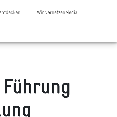
 entdecken
Wir vernetzen
Media
 Führung
lung