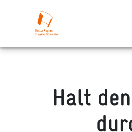
Halt de
dur