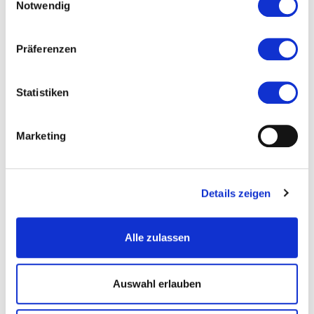
Veranstaltet von
Notwendig
Präferenzen
Statistiken
Marketing
Details zeigen
Alle zulassen
Auswahl erlauben
KulturRegion FrankfurtRheinMain, Foto: DAW, Sabine Arndt