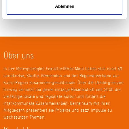
Ablehnen
Über uns
In der Metropolregion FrankfurtRheinMain haben sich rund 50
Landkreise, Städte, Gemeinden und der Regionalverband zur
KulturRegion zusammen-geschlossen. Über die Ländergrenzen
hinweg vernetzt die gemeinnützige Gesellschaft seit 2005 die
vielfältige lokale und regionale Kultur und fördert die
interkommunale Zusammenarbeit. Gemeinsam mit ihren
Mitgliedern präsentiert sie Projekte und setzt Impulse zu
wechselnden Themen.