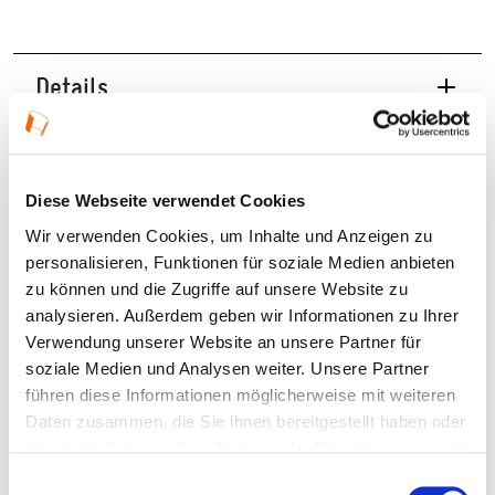
Details
11.09.2026, 18:00 Uhr — 20:00 Uhr in Offenbach
am Main
Diese Webseite verwendet Cookies
Veranstaltungstyp:
Schiffstour
Wir verwenden Cookies, um Inhalte und Anzeigen zu
personalisieren, Funktionen für soziale Medien anbieten
Altersgruppe:
14+
zu können und die Zugriffe auf unsere Website zu
analysieren. Außerdem geben wir Informationen zu Ihrer
Verwendung unserer Website an unsere Partner für
Kosten und Anmeldung
soziale Medien und Analysen weiter. Unsere Partner
führen diese Informationen möglicherweise mit weiteren
Daten zusammen, die Sie ihnen bereitgestellt haben oder
Ort und Anfahrt
die sie im Rahmen Ihrer Nutzung der Dienste gesammelt
haben.
Einwilligungsauswahl