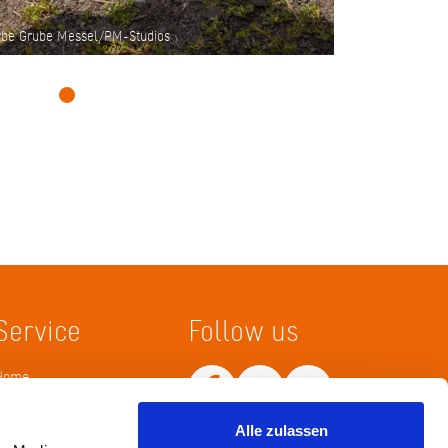
erbe Grube Messel/PM-Studios
Service
Follow us
Home
Merkliste
Wissenskarte
Alle zulassen
Netiquette