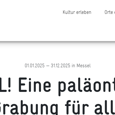
Kultur erleben
Orte
01.01.2025 — 31.12.2025 in Messel
! Eine paläon
rabung für al