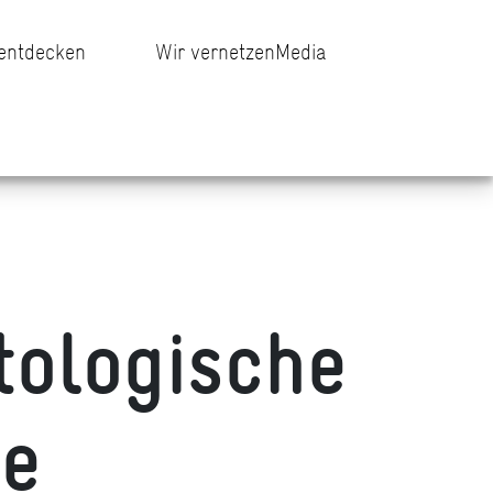
 entdecken
Wir vernetzen
Media
tologische
le