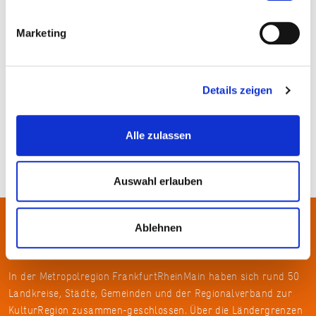
Marketing
Details zeigen
Freilichtmuseum Hessenpark © Jens Gerber
Alle zulassen
Auswahl erlauben
Ablehnen
Über uns
In der Metropolregion FrankfurtRheinMain haben sich rund 50
Landkreise, Städte, Gemeinden und der Regionalverband zur
KulturRegion zusammen-geschlossen. Über die Ländergrenzen