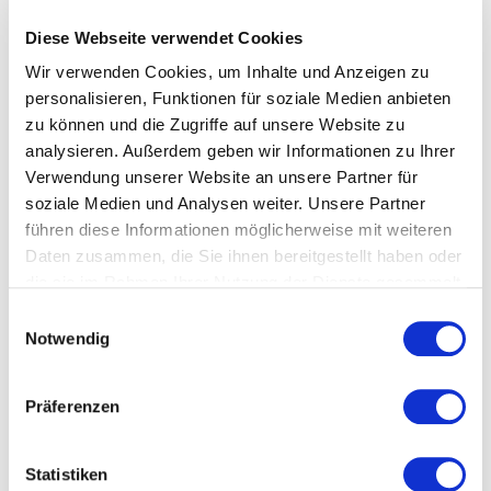
14.06.2026, 11:00 Uhr — 15:00 Uhr in Neu-
Anspach
Diese Webseite verwendet Cookies
Wir verwenden Cookies, um Inhalte und Anzeigen zu
personalisieren, Funktionen für soziale Medien anbieten
Kosten und Anmeldung
zu können und die Zugriffe auf unsere Website zu
analysieren. Außerdem geben wir Informationen zu Ihrer
Verwendung unserer Website an unsere Partner für
Ort und Anfahrt
soziale Medien und Analysen weiter. Unsere Partner
führen diese Informationen möglicherweise mit weiteren
Veranstaltet von
Daten zusammen, die Sie ihnen bereitgestellt haben oder
die sie im Rahmen Ihrer Nutzung der Dienste gesammelt
haben.
Einwilligungsauswahl
Notwendig
Präferenzen
Statistiken