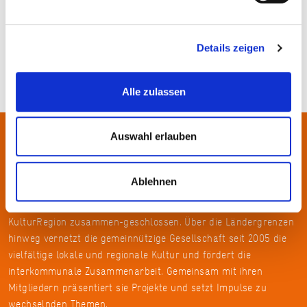
© Lea Fleur Sorgler
Details zeigen
Alle zulassen
Auswahl erlauben
Über uns
Ablehnen
In der Metropolregion FrankfurtRheinMain haben sich rund 50
Landkreise, Städte, Gemeinden und der Regionalverband zur
KulturRegion zusammen-geschlossen. Über die Ländergrenzen
hinweg vernetzt die gemeinnützige Gesellschaft seit 2005 die
vielfältige lokale und regionale Kultur und fördert die
interkommunale Zusammenarbeit. Gemeinsam mit ihren
Mitgliedern präsentiert sie Projekte und setzt Impulse zu
wechselnden Themen.