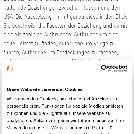
kulturelle Beziehungen zwischen Hessen und den
USA. Die Ausstellung nimmt genau diese in den Blick.
Sie beschreibt die Facetten der Beziehung und damit
eine Vielzahl von Aufbrüchen. Aufbrüche um eine
neue Heimat zu finden, Aufbrüche um Kriege zu
führen, Aufbrüche um Entdeckungen zu machen,
Aufbrüche um neue wirtschaftliche Möglichkeiten zu
erreichen. Alle diese Aufbrüche bilden einen Teil des
großen Aufbruchs in die Moderne.
Diese Webseite verwendet Cookies
Wir verwenden Cookies, um Inhalte und Anzeigen zu
Details
personalisieren, Funktionen für soziale Medien anbieten
zu können und die Zugriffe auf unsere Website zu
analysieren. Außerdem geben wir Informationen zu Ihrer
10.09.2026, 18:00 Uhr — 20:00 Uhr in Offenbach
Verwendung unserer Website an unsere Partner für