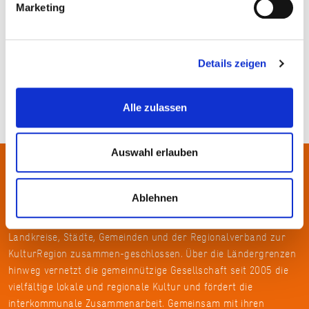
Marketing
Bernd Jansen
Details zeigen
Alle zulassen
Auswahl erlauben
Über uns
Ablehnen
In der Metropolregion FrankfurtRheinMain haben sich rund 50
Landkreise, Städte, Gemeinden und der Regionalverband zur
KulturRegion zusammen-geschlossen. Über die Ländergrenzen
hinweg vernetzt die gemeinnützige Gesellschaft seit 2005 die
vielfältige lokale und regionale Kultur und fördert die
interkommunale Zusammenarbeit. Gemeinsam mit ihren