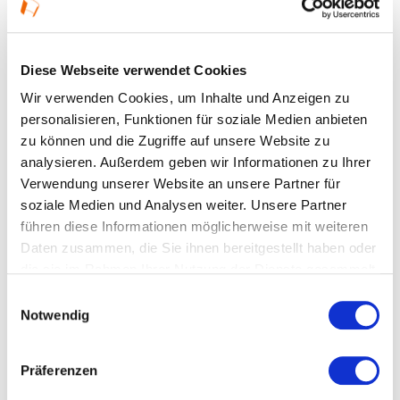
26.07.2026, 15:00 Uhr — 18:00 Uhr in Bad
Homburg vor der Höhe
Diese Webseite verwendet Cookies
Wir verwenden Cookies, um Inhalte und Anzeigen zu
Veranstaltungstyp:
Führung
personalisieren, Funktionen für soziale Medien anbieten
zu können und die Zugriffe auf unsere Website zu
analysieren. Außerdem geben wir Informationen zu Ihrer
Kosten und Anmeldung
Verwendung unserer Website an unsere Partner für
soziale Medien und Analysen weiter. Unsere Partner
führen diese Informationen möglicherweise mit weiteren
Ort und Anfahrt
Daten zusammen, die Sie ihnen bereitgestellt haben oder
die sie im Rahmen Ihrer Nutzung der Dienste gesammelt
Veranstaltet von
haben.
Einwilligungsauswahl
Notwendig
Präferenzen