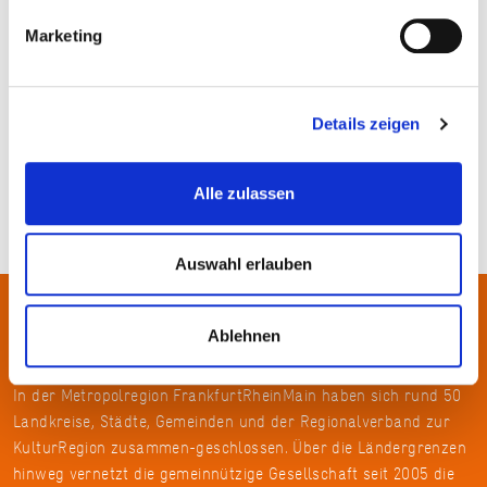
Marketing
Kulturreferat Eschborn
Details zeigen
Alle zulassen
Auswahl erlauben
Über uns
Ablehnen
In der Metropolregion FrankfurtRheinMain haben sich rund 50
Landkreise, Städte, Gemeinden und der Regionalverband zur
KulturRegion zusammen-geschlossen. Über die Ländergrenzen
hinweg vernetzt die gemeinnützige Gesellschaft seit 2005 die