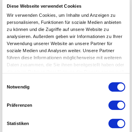
Königstein im Taunus
Diese Webseite verwendet Cookies
Wir verwenden Cookies, um Inhalte und Anzeigen zu
Veranstaltungstyp:
Konzert/Musik
personalisieren, Funktionen für soziale Medien anbieten
zu können und die Zugriffe auf unsere Website zu
analysieren. Außerdem geben wir Informationen zu Ihrer
Kosten und Anmeldung
Verwendung unserer Website an unsere Partner für
soziale Medien und Analysen weiter. Unsere Partner
Ort und Anfahrt
führen diese Informationen möglicherweise mit weiteren
Daten zusammen, die Sie ihnen bereitgestellt haben oder
die sie im Rahmen Ihrer Nutzung der Dienste gesammelt
Veranstaltet von
haben.
Einwilligungsauswahl
Notwendig
Präferenzen
Statistiken