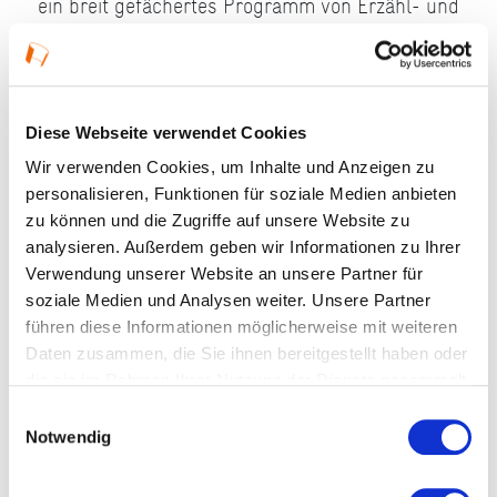
ein breit gefächertes Programm von Erzähl- und
Objekttheater, Akrobatik und Tanz bis hin zu
Installationen, multimedialen Performances, einem
Live-Zeichentrickfilm und einer Audiotour.
Diese Webseite verwendet Cookies
Das komplette Programm ist veröffentlicht unter
Wir verwenden Cookies, um Inhalte und Anzeigen zu
www.starke-stuecke.net
. Neben unserem
personalisieren, Funktionen für soziale Medien anbieten
umfangreichen Workshop-Angebot, wird es beim
zu können und die Zugriffe auf unsere Website zu
analysieren. Außerdem geben wir Informationen zu Ihrer
Rahmenprogramm auch wieder Gelegenheiten zum
Verwendung unserer Website an unsere Partner für
Feiern, Austausch und zur Diskussion geben.
soziale Medien und Analysen weiter. Unsere Partner
führen diese Informationen möglicherweise mit weiteren
Um euch weiter zu informieren, könnt ihr
Daten zusammen, die Sie ihnen bereitgestellt haben oder
unseren
Newsletter
abonnieren und uns
die sie im Rahmen Ihrer Nutzung der Dienste gesammelt
bei
Facebook
und
Instagram
folgen.
haben.
Einwilligungsauswahl
Notwendig