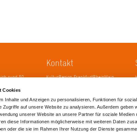
Kontakt
sich rund 50
KulturRegion FrankfurtRheinMain
erband zur
gGmbH Poststraße 16 60329
t Cookies
ändergrenzen
Frankfurt am Main
it 2005 die
 Inhalte und Anzeigen zu personalisieren, Funktionen für sozia
 die
Tel.: +49 69 2577-1700
e Zugriffe auf unsere Website zu analysieren. Außerdem geben w
 ihren
Fax: +49 69 2577-1750
rwendung unserer Website an unsere Partner für soziale Medien
ulse zu
E-Mail:
info@krfrm.de
hren diese Informationen möglicherweise mit weiteren Daten zu
haben oder die sie im Rahmen Ihrer Nutzung der Dienste gesamme