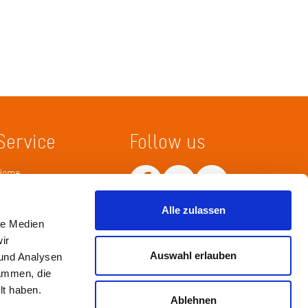
Service
Follow us
Home
Merkliste
Wissenskarte
Netiquette
Alle zulassen
le Medien
ir
Auswahl erlauben
 und Analysen
sammen, die
lt haben.
Ablehnen