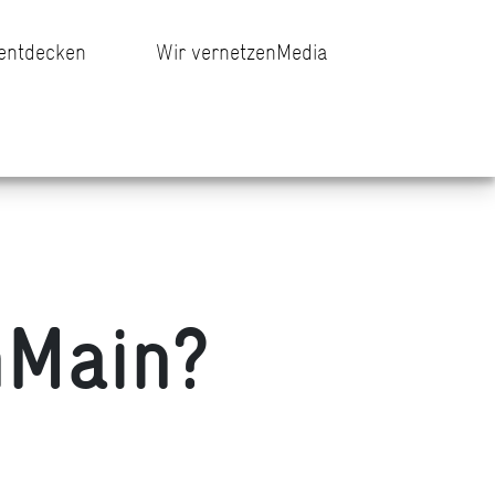
 entdecken
Wir vernetzen
Media
nMain?