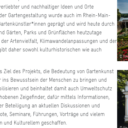
verliebter und nachhaltiger Ideen und Orte
 der Gartengestaltung wurde auch im Rhein-Main-
Gartenkünstler*innen geprägt und wird heute durch
nd Gärten, Parks und Grünflächen heutzutage
t der Artenvielfalt, Klimawandelanpassungen und der
ibt daher sowohl kulturhistorischen wie auch
© Foto
as Ziel des Projekts, die Bedeutung von Gartenkunst
er ins Bewusstsein der Menschen zu bringen und
sibilisieren und beinhaltet damit auch Umweltschutz
obenen Zeigefinder, dafür mittels Informationen,
der Beteiligung an aktuellen Diskussionen und
te, Seminare, Führungen, Vorträge und vielem
m und Kulturellem geschaffen.
© Staa