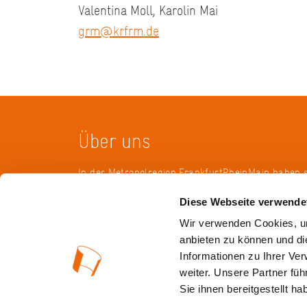
Valentina Moll, Karolin Mai
grm@krfrm.de
Über uns
In der Metropolregion FrankfurtRheinMain haben 
Landkreise, Städte, Gemeinden und der Regionalv
Diese Webseite verwende
KulturRegion zusammen-geschlossen. Über die L
hinweg vernetzt die gemeinnützige Gesellschaft se
Wir verwenden Cookies, um
vielfältige lokale und regionale Kultur und fördert
anbieten zu können und di
interkommunale Zusammenarbeit. Gemeinsam mit
Informationen zu Ihrer Ve
Mitgliedern präsentiert sie Projekte und setzt Imp
weiter. Unsere Partner fü
wechselnden Themen.
Sie ihnen bereitgestellt 