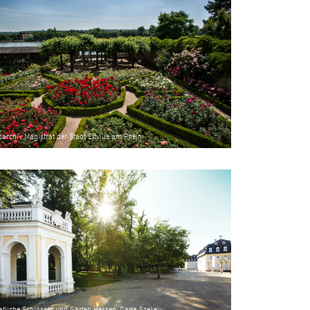
archiv Magistrat der Stadt Eltville am Rhein
tliche Schlösser und Gärten Hessen, Oana Szekely