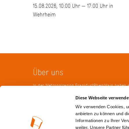
15.08.2026, 10:00 Uhr — 17:00 Uhr in
Wehrheim
Über uns
In der Metropolregion FrankfurtRheinMain haben 
Landkreise, Städte, Gemeinden und der Regionalv
Diese Webseite verwende
KulturRegion zusammen-geschlossen. Über die L
hinweg vernetzt die gemeinnützige Gesellschaft se
Wir verwenden Cookies, um
vielfältige lokale und regionale Kultur und fördert
anbieten zu können und di
interkommunale Zusammenarbeit. Gemeinsam mit
Informationen zu Ihrer Ve
Mitgliedern präsentiert sie Projekte und setzt Imp
weiter. Unsere Partner fü