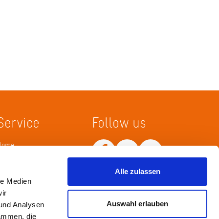
Service
Follow us
Home
Merkliste
Wissenskarte
Alle zulassen
Netiquette
le Medien
ir
Auswahl erlauben
 und Analysen
sammen, die