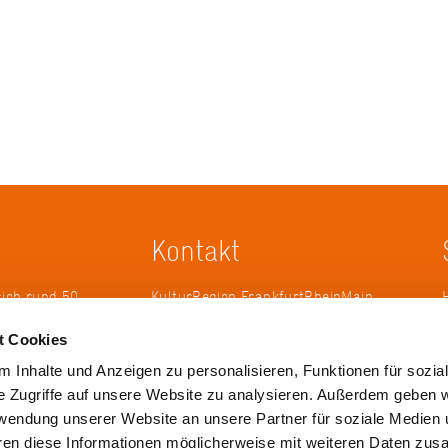
Kontakt
sich rund 50
KulturRegion FrankfurtRheinMain
erband zur
gGmbH Poststraße 16 60329
t Cookies
ändergrenzen
Frankfurt am Main
it 2005 die
 Inhalte und Anzeigen zu personalisieren, Funktionen für sozia
 die
Tel.: +49 69 2577-1700
e Zugriffe auf unsere Website zu analysieren. Außerdem geben w
 ihren
Fax: +49 69 2577-1750
rwendung unserer Website an unsere Partner für soziale Medien
ulse zu
E-Mail:
info@krfrm.de
hren diese Informationen möglicherweise mit weiteren Daten zu