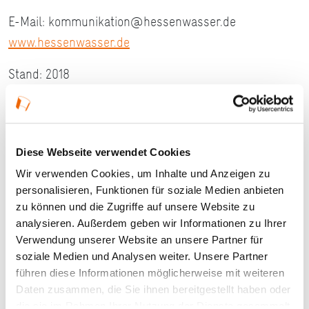
E-Mail: kommunikation@hessenwasser.de
www.hessenwasser.de
Stand: 2018
#Lokaler Routenführer Hattersheim am Main
#Lokaler Routenführer Main-Taunus-Kreis
Diese Webseite verwendet Cookies
#Main-Taunus-Kreis
Wir verwenden Cookies, um Inhalte und Anzeigen zu
personalisieren, Funktionen für soziale Medien anbieten
;
zu können und die Zugriffe auf unsere Website zu
Ein Naturdenkmal von besonderem Rang ist die über
analysieren. Außerdem geben wir Informationen zu Ihrer
100-jährige Lindenallee an der mit Kopfsteinpflaster
Verwendung unserer Website an unsere Partner für
soziale Medien und Analysen weiter. Unsere Partner
gedeckten Wasserwerkchaussee. Die Allee war
führen diese Informationen möglicherweise mit weiteren
ehemalige Zufahrtsstraße für das im Jugendstil
Daten zusammen, die Sie ihnen bereitgestellt haben oder
erbaute Wasserwerk Hattersheims.
die sie im Rahmen Ihrer Nutzung der Dienste gesammelt