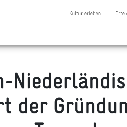
Kultur erleben
Orte
h-Niederländis
rt der Gründu