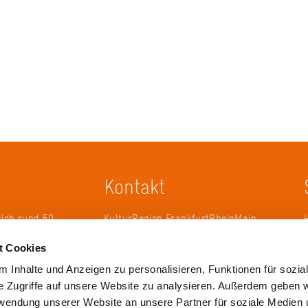
Kontakt
sich rund 50
KulturRegion FrankfurtRheinMain
erband zur
gGmbH Poststraße 16 60329
t Cookies
ändergrenzen
Frankfurt am Main
it 2005 die
 Inhalte und Anzeigen zu personalisieren, Funktionen für sozia
 die
Tel.: +49 69 2577-1700
e Zugriffe auf unsere Website zu analysieren. Außerdem geben w
 ihren
Fax: +49 69 2577-1750
rwendung unserer Website an unsere Partner für soziale Medien