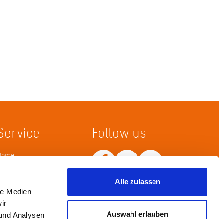
Service
Follow us
Home
Merkliste
Wissenskarte
Alle zulassen
Netiquette
le Medien
ir
Auswahl erlauben
 und Analysen