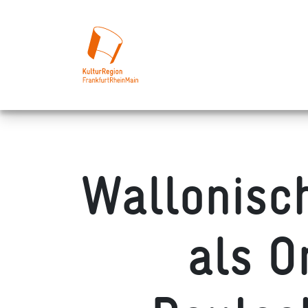
Wallonisc
als O