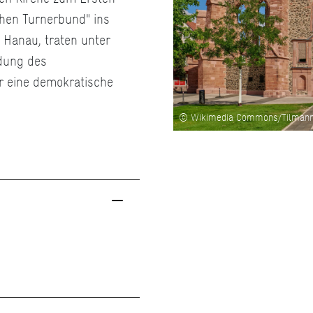
hen Turnerbund" ins
n Hanau, traten unter
dung des
r eine demokratische
© Wikimedia Commons/Tilman