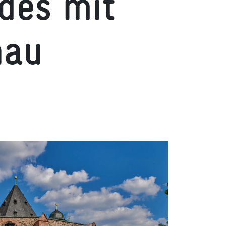
des mit
nau