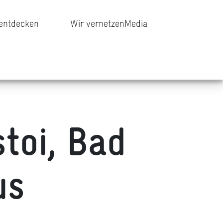
 entdecken
Wir vernetzen
Media
stoi, Bad
us