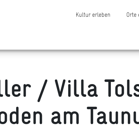
Kultur erleben
Orte
ller / Villa Tol
oden am Taun