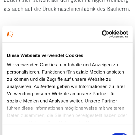
als auch auf die Druckmaschinenfabrik des Bauherrn.
Ort und Anfahrt
Hauptstraße 157
Diese Webseite verwendet Cookies
65375 Oestrich-Winkel
Wir verwenden Cookies, um Inhalte und Anzeigen zu
personalisieren, Funktionen für soziale Medien anbieten
zu können und die Zugriffe auf unsere Website zu
Zustand:
sehr gut
analysieren. Außerdem geben wir Informationen zu Ihrer
Verwendung unserer Website an unsere Partner für
Zugänglichkeit:
zugänglich
soziale Medien und Analysen weiter. Unsere Partner
führen diese Informationen möglicherweise mit weiteren
Denkmalschutz
Daten zusammen, die Sie ihnen bereitgestellt haben oder
die sie im Rahmen Ihrer Nutzung der Dienste gesammelt
haben.
Einwilligungsauswahl