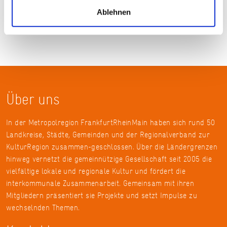
Ablehnen
Über uns
In der Metropolregion FrankfurtRheinMain haben sich rund 50
Landkreise, Städte, Gemeinden und der Regionalverband zur
KulturRegion zusammen-geschlossen. Über die Ländergrenzen
hinweg vernetzt die gemeinnützige Gesellschaft seit 2005 die
vielfältige lokale und regionale Kultur und fördert die
interkommunale Zusammenarbeit. Gemeinsam mit ihren
Mitgliedern präsentiert sie Projekte und setzt Impulse zu
wechselnden Themen.