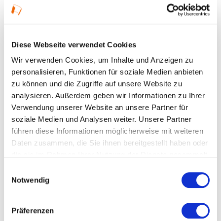
Uhlandstraße 20
64319 Pfungstadt
Diese Webseite verwendet Cookies
Wir verwenden Cookies, um Inhalte und Anzeigen zu
personalisieren, Funktionen für soziale Medien anbieten
zu können und die Zugriffe auf unsere Website zu
analysieren. Außerdem geben wir Informationen zu Ihrer
Auf Google Maps ansehen
Verwendung unserer Website an unsere Partner für
soziale Medien und Analysen weiter. Unsere Partner
Auf OpenStreetMap ansehen
führen diese Informationen möglicherweise mit weiteren
Daten zusammen, die Sie ihnen bereitgestellt haben oder
die sie im Rahmen Ihrer Nutzung der Dienste gesammelt
haben.
Einwilligungsauswahl
Notwendig
Präferenzen