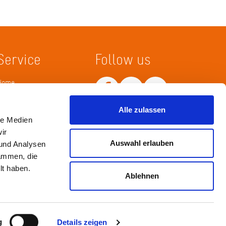
Service
Follow us
Home
Merkliste
Wissenskarte
Alle zulassen
Netiquette
le Medien
ir
Auswahl erlauben
 und Analysen
sammen, die
lt haben.
Ablehnen
Impressum
Datenschutz / Haftungsausschluß
g
Details zeigen