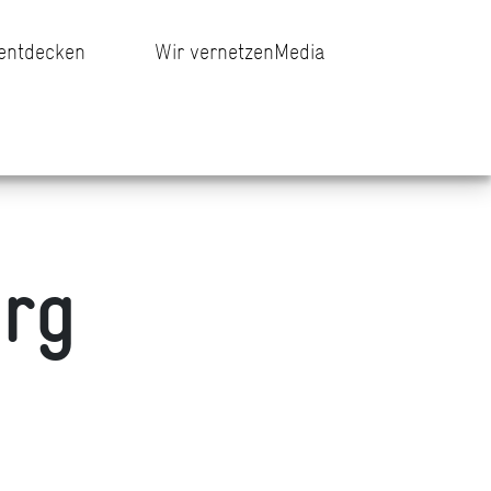
 entdecken
Wir vernetzen
Media
urg