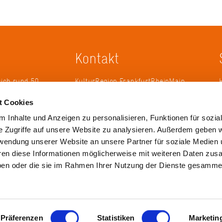
Kontakt
sich rund 50
KulturRegion FrankfurtRheinMain
erband zur
gGmbH Poststraße 16 60329
t Cookies
ändergrenzen
Frankfurt am Main
it 2005 die
 Inhalte und Anzeigen zu personalisieren, Funktionen für sozia
 die
Tel.: +49 69 2577-1700
e Zugriffe auf unsere Website zu analysieren. Außerdem geben w
 ihren
Fax: +49 69 2577-1750
rwendung unserer Website an unsere Partner für soziale Medien
ulse zu
E-Mail:
info@krfrm.de
hren diese Informationen möglicherweise mit weiteren Daten zu
haben oder die sie im Rahmen Ihrer Nutzung der Dienste gesamme
Präferenzen
Statistiken
Marketin