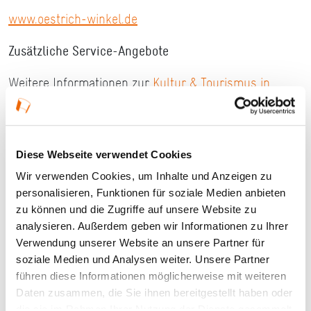
www.oestrich-winkel.de
Zusätzliche Service-Angebote
Weitere Informationen zur
Kultur & Tourismus in
Oestrich-Winkel
Führungen
Diese Webseite verwendet Cookies
Wir verwenden Cookies, um Inhalte und Anzeigen zu
personalisieren, Funktionen für soziale Medien anbieten
Ort und Anfahrt
zu können und die Zugriffe auf unsere Website zu
analysieren. Außerdem geben wir Informationen zu Ihrer
Hauptstraße 87
Verwendung unserer Website an unsere Partner für
soziale Medien und Analysen weiter. Unsere Partner
65375 Oestrich-Winkel
führen diese Informationen möglicherweise mit weiteren
Daten zusammen, die Sie ihnen bereitgestellt haben oder
die sie im Rahmen Ihrer Nutzung der Dienste gesammelt