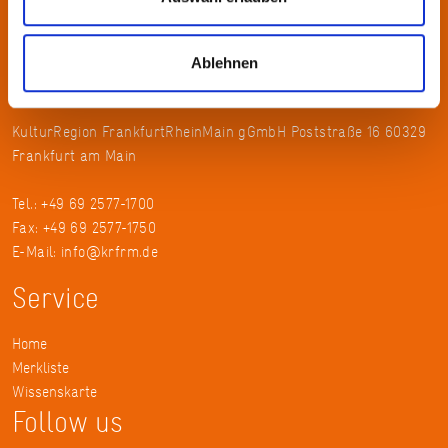
Mitgliedern präsentiert sie Projekte und setzt Impulse zu
wechselnden Themen.
Ablehnen
Kontakt
KulturRegion FrankfurtRheinMain gGmbH Poststraße 16 60329
Frankfurt am Main
Tel.: +49 69 2577-1700
Fax: +49 69 2577-1750
E-Mail:
info@krfrm.de
Service
Home
Merkliste
Wissenskarte
Follow us