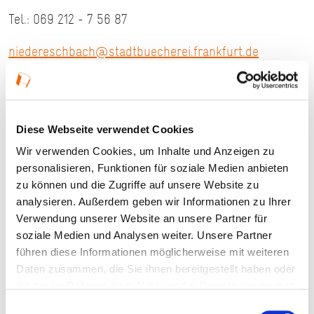
Tel.: 069 212 - 7 56 87
niedereschbach@stadtbuecherei.frankfurt.de
Öffnungszeiten: Mo, Mi 13-18 Uhr / Di 13-17 Uhr
Diese Webseite verwendet Cookies
Ort und Anfahrt
Wir verwenden Cookies, um Inhalte und Anzeigen zu
personalisieren, Funktionen für soziale Medien anbieten
zu können und die Zugriffe auf unsere Website zu
Urseler Weg 27
analysieren. Außerdem geben wir Informationen zu Ihrer
60437 Frankfurt am Main
Verwendung unserer Website an unsere Partner für
soziale Medien und Analysen weiter. Unsere Partner
führen diese Informationen möglicherweise mit weiteren
Daten zusammen, die Sie ihnen bereitgestellt haben oder
die sie im Rahmen Ihrer Nutzung der Dienste gesammelt
haben.
Einwilligungsauswahl